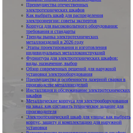
Преимущества отечественных
электротехнических шкафов
Как выбрать шкаф для распределения
электроэнергии: советы экспертов
Корпуса для высоковольтного оборудования:
требования и стандарты
Тренды рынка электротехнических
металлоизделий в 2026 году
Этапы проектирования и изготовления
индивидуальных металлоконструкций
Фурнитура для электротехнических шкафов:
виды, назначение, выбор
Обзор современных решений для наружной
установки электрооборудования
Преимущества и особенности лазерной сварки в
производстве металлоизделий
Инсталляция и обслуживание электротехнических
шкафов
Металлические корпуса для электрооборудования
на заказ: как составить техническое задание для
производителя
Электротехнический шкаф для улицы: как выбрать
корпус, защиту и комплектацию для наружной
установки
Разновидности телекоммуникационных шкафов: