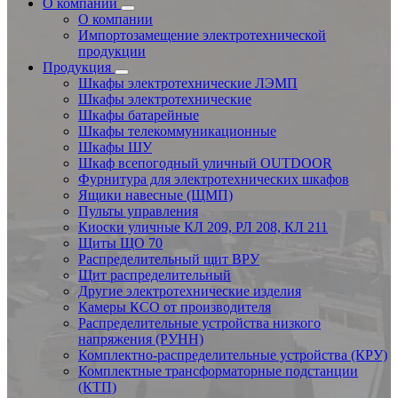
О компании
О компании
Импортозамещение электротехнической
продукции
Продукция
Шкафы электротехнические ЛЭМП
Шкафы электротехнические
Шкафы батарейные
Шкафы телекоммуникационные
Шкафы ШУ
Шкаф всепогодный уличный OUTDOOR
Фурнитура для электротехнических шкафов
Ящики навесные (ЩМП)
Пульты управления
Киоски уличные КЛ 209, РЛ 208, КЛ 211
Щиты ЩО 70
Распределительный щит ВРУ
Щит распределительный
Другие электротехнические изделия
Камеры КСО от производителя
Распределительные устройства низкого
напряжения (РУНН)
Комплектно-распределительные устройства (КРУ)
Комплектные трансформаторные подстанции
(КТП)