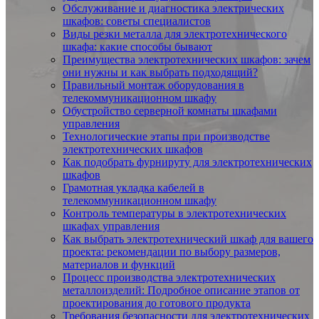
Обслуживание и диагностика электрических
шкафов: советы специалистов
Виды резки металла для электротехнического
шкафа: какие способы бывают
Преимущества электротехнических шкафов: зачем
они нужны и как выбрать подходящий?
Правильный монтаж оборудования в
телекоммуникационном шкафу
Обустройство серверной комнаты шкафами
управления
Технологические этапы при производстве
электротехнических шкафов
Как подобрать фурнируту для электротехнических
шкафов
Грамотная укладка кабелей в
телекоммуникационном шкафу
Контроль температуры в электротехнических
шкафах управления
Как выбрать электротехнический шкаф для вашего
проекта: рекомендации по выбору размеров,
материалов и функций
Процесс производства электротехнических
металлоизделий: Подробное описание этапов от
проектирования до готового продукта
Требования безопасности для электротехнических