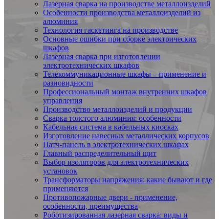
Лазерная сварка на производстве металлоизделий
Особенности производства металлоизделий из
алюминия
Технология гаскетинга на производстве
Основные ошибки при сборке электрических
шкафов
Лазерная сварка при изготовлении
электротехнических шкафов
Телекоммуникационные шкафы – применение и
разновидности
Профессиональный монтаж внутренних шкафов
управления
Производство металлоизделий и продукции
Сварка толстого алюминия: особенности
Кабельная система в кабельных киосках
Изготовление навесных металлических корпусов
Патч-панель в электротехнических шкафах
Главный распределительный щит
Выбор изоляторов для электротехнических
установок
Трансформаторы напряжения: какие бывают и где
применяются
Противопожарные двери - применение,
особенности, преимущества
Роботизированная лазерная сварка: виды и