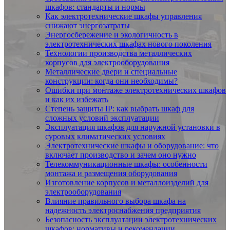
шкафов: стандарты и нормы
Как электротехнические шкафы управления
снижают энергозатраты
Энергосбережение и экологичность в
электротехнических шкафах нового поколения
Технологии производства металлических
корпусов для электрооборудования
Металлические двери и специальные
конструкции: когда они необходимы?
Ошибки при монтаже электротехнических шкафов
и как их избежать
Степень защиты IP: как выбрать шкаф для
сложных условий эксплуатации
Эксплуатация шкафов для наружной установки в
суровых климатических условиях
Электротехнические шкафы и оборудование: что
включает производство и зачем оно нужно
Телекоммуникационные шкафы: особенности
монтажа и размещения оборудования
Изготовление корпусов и металлоизделий для
электрооборудования
Влияние правильного выбора шкафа на
надежность электроснабжения предприятия
Безопасность эксплуатации электротехнических
шкафов: нормативы и рекомендации