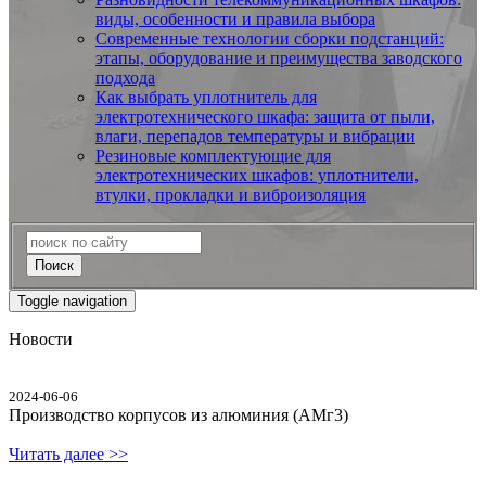
виды, особенности и правила выбора
Современные технологии сборки подстанций:
этапы, оборудование и преимущества заводского
подхода
Как выбрать уплотнитель для
электротехнического шкафа: защита от пыли,
влаги, перепадов температуры и вибрации
Резиновые комплектующие для
электротехнических шкафов: уплотнители,
втулки, прокладки и виброизоляция
Поиск
Toggle navigation
Новости
2024-06-06
Производство корпусов из алюминия (АМг3)
Читать далее >>