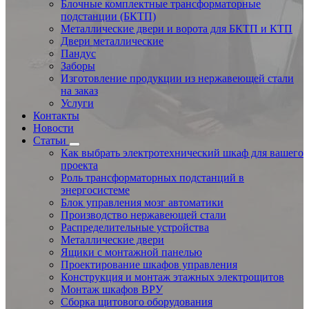
Блочные комплектные трансформаторные
подстанции (БКТП)
Металлические двери и ворота для БКТП и КТП
Двери металлические
Пандус
Заборы
Изготовление продукции из нержавеющей стали
на заказ
Услуги
Контакты
Новости
Статьи
Как выбрать электротехнический шкаф для вашего
проекта
Роль трансформаторных подстанций в
энергосистеме
Блок управления мозг автоматики
Производство нержавеющей стали
Распределительные устройства
Металлические двери
Ящики с монтажной панелью
Проектирование шкафов управления
Конструкция и монтаж этажных электрощитов
Монтаж шкафов ВРУ
Сборка щитового оборудования