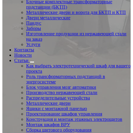
Блочные комплектные трансформаторные
подстанции (БКТП)
Металлические двери и ворота для БКТП и КТП
Двери металлические
Пандус
Заборы
Изготовление продукции из нержавеющей стали
на заказ
Услуги
Контакты
Новости
Статьи
Как выбрать электротехнический шкаф для вашего
проекта
Роль трансформаторных подстанций в
энергосистеме
Блок управления мозг автоматики
Производство нержавеющей стали
Распределительные устройства
Металлические двери
Ящики с монтажной панелью
Проектирование шкафов управления
Конструкция и монтаж этажных электрощитов
Монтаж шкафов ВРУ
Сборка щитового оборудования