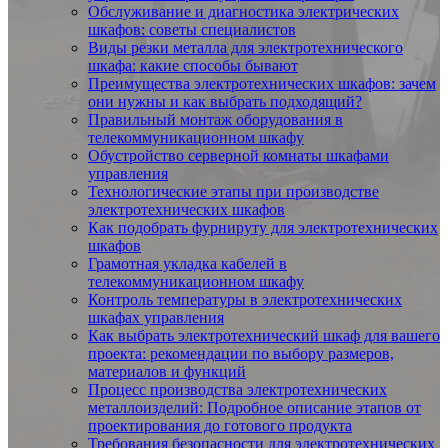
Обслуживание и диагностика электрических
шкафов: советы специалистов
Виды резки металла для электротехнического
шкафа: какие способы бывают
Преимущества электротехнических шкафов: зачем
они нужны и как выбрать подходящий?
Правильный монтаж оборудования в
телекоммуникационном шкафу
Обустройство серверной комнаты шкафами
управления
Технологические этапы при производстве
электротехнических шкафов
Как подобрать фурнируту для электротехнических
шкафов
Грамотная укладка кабелей в
телекоммуникационном шкафу
Контроль температуры в электротехнических
шкафах управления
Как выбрать электротехнический шкаф для вашего
проекта: рекомендации по выбору размеров,
материалов и функций
Процесс производства электротехнических
металлоизделий: Подробное описание этапов от
проектирования до готового продукта
Требования безопасности для электротехнических