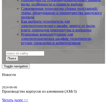
виды, особенности и правила выбора
Современные технологии сборки подстанций:
этапы, оборудование и преимущества заводского
подхода
Как выбрать уплотнитель для
электротехнического шкафа: защита от пыли,
влаги, перепадов температуры и вибрации
Резиновые комплектующие для
электротехнических шкафов: уплотнители,
втулки, прокладки и виброизоляция
Поиск
Toggle navigation
Новости
2024-06-06
Производство корпусов из алюминия (АМг3)
Читать далее >>