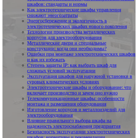
шкафов: стандарты и нормы
Как электротехнические шкафы управления
снижают энергозатраты
Энергосбережение и экологичность в
электротехнических шкафах нового поколения
Технологии производства металлических
корпусов для электрооборудования
Металлические двери и специальные
конструкции: когда они необходимы?
Ошибки при монтаже электротехнических шкафов
и как их избежать
Степень защиты IP: как выбрать шкаф для
сложных условий эксплуатации
Эксплуатация шкафов для наружной установки в
суровых климатических условиях
Электротехнические шкафы и оборудование: что
включает производство и зачем оно нужно
Телекоммуникационные шкафы: особенности
монтажа и размещения оборудования
Изготовление корпусов и металлоизделий для
электрооборудования
Влияние правильного выбора шкафа на
надежность электроснабжения предприятия
Безопасность эксплуатации электротехнических
шкафов: нормативы и рекомендации