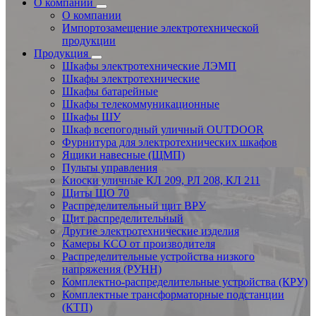
О компании
О компании
Импортозамещение электротехнической
продукции
Продукция
Шкафы электротехнические ЛЭМП
Шкафы электротехнические
Шкафы батарейные
Шкафы телекоммуникационные
Шкафы ШУ
Шкаф всепогодный уличный OUTDOOR
Фурнитура для электротехнических шкафов
Ящики навесные (ЩМП)
Пульты управления
Киоски уличные КЛ 209, РЛ 208, КЛ 211
Щиты ЩО 70
Распределительный щит ВРУ
Щит распределительный
Другие электротехнические изделия
Камеры КСО от производителя
Распределительные устройства низкого
напряжения (РУНН)
Комплектно-распределительные устройства (КРУ)
Комплектные трансформаторные подстанции
(КТП)