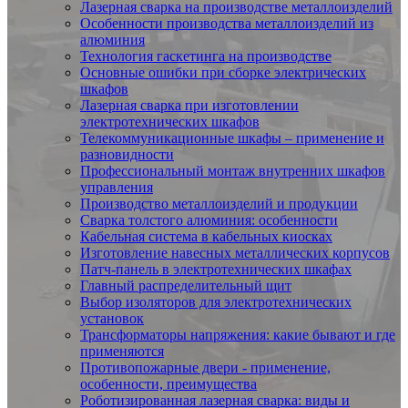
Лазерная сварка на производстве металлоизделий
Особенности производства металлоизделий из
алюминия
Технология гаскетинга на производстве
Основные ошибки при сборке электрических
шкафов
Лазерная сварка при изготовлении
электротехнических шкафов
Телекоммуникационные шкафы – применение и
разновидности
Профессиональный монтаж внутренних шкафов
управления
Производство металлоизделий и продукции
Сварка толстого алюминия: особенности
Кабельная система в кабельных киосках
Изготовление навесных металлических корпусов
Патч-панель в электротехнических шкафах
Главный распределительный щит
Выбор изоляторов для электротехнических
установок
Трансформаторы напряжения: какие бывают и где
применяются
Противопожарные двери - применение,
особенности, преимущества
Роботизированная лазерная сварка: виды и