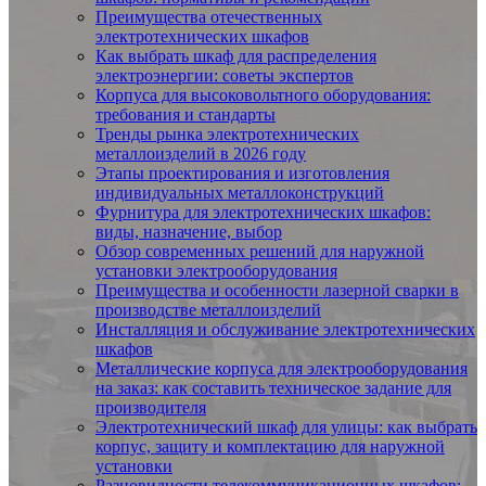
Преимущества отечественных
электротехнических шкафов
Как выбрать шкаф для распределения
электроэнергии: советы экспертов
Корпуса для высоковольтного оборудования:
требования и стандарты
Тренды рынка электротехнических
металлоизделий в 2026 году
Этапы проектирования и изготовления
индивидуальных металлоконструкций
Фурнитура для электротехнических шкафов:
виды, назначение, выбор
Обзор современных решений для наружной
установки электрооборудования
Преимущества и особенности лазерной сварки в
производстве металлоизделий
Инсталляция и обслуживание электротехнических
шкафов
Металлические корпуса для электрооборудования
на заказ: как составить техническое задание для
производителя
Электротехнический шкаф для улицы: как выбрать
корпус, защиту и комплектацию для наружной
установки
Разновидности телекоммуникационных шкафов: