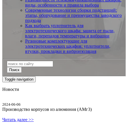
виды, особенности и правила выбора
Современные технологии сборки подстанций:
этапы, оборудование и преимущества заводского
подхода
Как выбрать уплотнитель для
электротехнического шкафа: защита от пыли,
влаги, перепадов температуры и вибрации
Резиновые комплектующие для
электротехнических шкафов: уплотнители,
втулки, прокладки и виброизоляция
Поиск
Toggle navigation
Новости
2024-06-06
Производство корпусов из алюминия (АМг3)
Читать далее >>