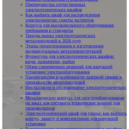
Преимущества отечественных
электротехнических шкафов
Как выбрать шкаф для распределения
электроэнергии: советы экспертов
Корпуса для высоковольтного оборудования:
требования и стандарты
Тренды рынка электротехнических
металлоизделий в 2026 году
Этапы проектирования и изготовления
индивидуальных металлоконструкций
Фурнитура для электротехнических шкафов:
виды, назначение, выбор
Обзор современных решений для наружной
установки электрооборудования
Преимущества и особенности лазерной сварки в
производстве металлоизделий
Инсталляция и обслуживание электротехнических
шкафов
Металлические корпуса для электрооборудования
на заказ: как составить техническое задание для
производителя
Электротехнический шкаф для улицы: как выбрать
корпус, защиту и комплектацию для наружной
установки
Разновидности телекоммуникационных шкафов: