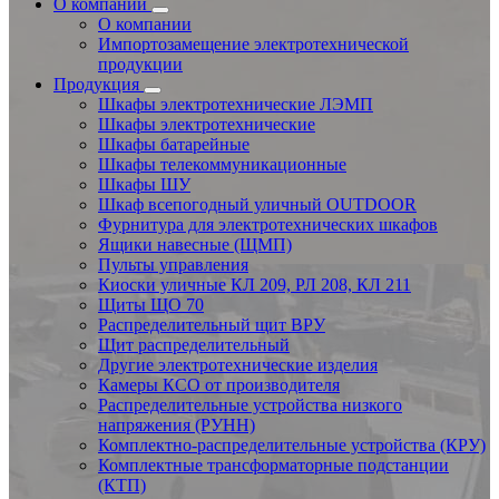
О компании
О компании
Импортозамещение электротехнической
продукции
Продукция
Шкафы электротехнические ЛЭМП
Шкафы электротехнические
Шкафы батарейные
Шкафы телекоммуникационные
Шкафы ШУ
Шкаф всепогодный уличный OUTDOOR
Фурнитура для электротехнических шкафов
Ящики навесные (ЩМП)
Пульты управления
Киоски уличные КЛ 209, РЛ 208, КЛ 211
Щиты ЩО 70
Распределительный щит ВРУ
Щит распределительный
Другие электротехнические изделия
Камеры КСО от производителя
Распределительные устройства низкого
напряжения (РУНН)
Комплектно-распределительные устройства (КРУ)
Комплектные трансформаторные подстанции
(КТП)