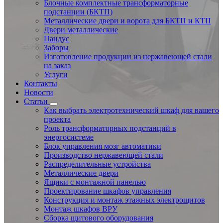
Блочные комплектные трансформаторные
подстанции (БКТП)
Металлические двери и ворота для БКТП и КТП
Двери металлические
Пандус
Заборы
Изготовление продукции из нержавеющей стали
на заказ
Услуги
Контакты
Новости
Статьи
Как выбрать электротехнический шкаф для вашего
проекта
Роль трансформаторных подстанций в
энергосистеме
Блок управления мозг автоматики
Производство нержавеющей стали
Распределительные устройства
Металлические двери
Ящики с монтажной панелью
Проектирование шкафов управления
Конструкция и монтаж этажных электрощитов
Монтаж шкафов ВРУ
Сборка щитового оборудования