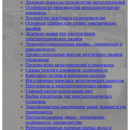
Лазерная сварка на производстве металлоизделий
Особенности производства металлоизделий из
алюминия
Технология гаскетинга на производстве
Основные ошибки при сборке электрических
шкафов
Лазерная сварка при изготовлении
электротехнических шкафов
Телекоммуникационные шкафы – применение и
разновидности
Профессиональный монтаж внутренних шкафов
управления
Производство металлоизделий и продукции
Сварка толстого алюминия: особенности
Кабельная система в кабельных киосках
Изготовление навесных металлических корпусов
Патч-панель в электротехнических шкафах
Главный распределительный щит
Выбор изоляторов для электротехнических
установок
Трансформаторы напряжения: какие бывают и где
применяются
Противопожарные двери - применение,
особенности, преимущества
Роботизированная лазерная сварка: виды и