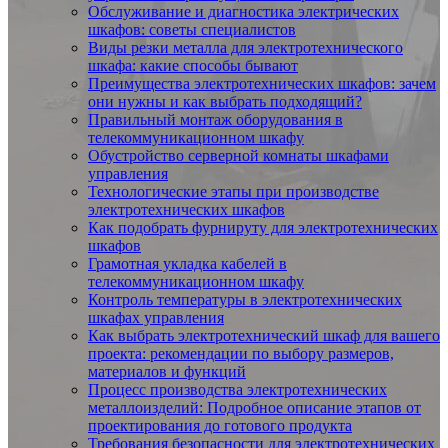
Обслуживание и диагностика электрических
шкафов: советы специалистов
Виды резки металла для электротехнического
шкафа: какие способы бывают
Преимущества электротехнических шкафов: зачем
они нужны и как выбрать подходящий?
Правильный монтаж оборудования в
телекоммуникационном шкафу
Обустройство серверной комнаты шкафами
управления
Технологические этапы при производстве
электротехнических шкафов
Как подобрать фурнируту для электротехнических
шкафов
Грамотная укладка кабелей в
телекоммуникационном шкафу
Контроль температуры в электротехнических
шкафах управления
Как выбрать электротехнический шкаф для вашего
проекта: рекомендации по выбору размеров,
материалов и функций
Процесс производства электротехнических
металлоизделий: Подробное описание этапов от
проектирования до готового продукта
Требования безопасности для электротехнических