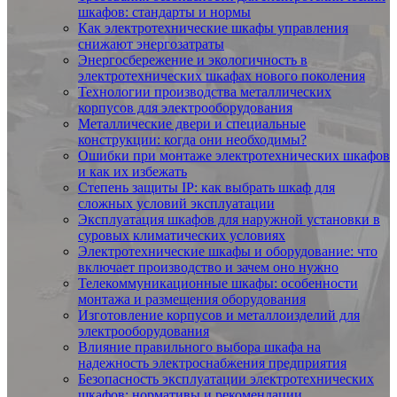
шкафов: стандарты и нормы
Как электротехнические шкафы управления
снижают энергозатраты
Энергосбережение и экологичность в
электротехнических шкафах нового поколения
Технологии производства металлических
корпусов для электрооборудования
Металлические двери и специальные
конструкции: когда они необходимы?
Ошибки при монтаже электротехнических шкафов
и как их избежать
Степень защиты IP: как выбрать шкаф для
сложных условий эксплуатации
Эксплуатация шкафов для наружной установки в
суровых климатических условиях
Электротехнические шкафы и оборудование: что
включает производство и зачем оно нужно
Телекоммуникационные шкафы: особенности
монтажа и размещения оборудования
Изготовление корпусов и металлоизделий для
электрооборудования
Влияние правильного выбора шкафа на
надежность электроснабжения предприятия
Безопасность эксплуатации электротехнических
шкафов: нормативы и рекомендации