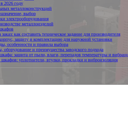
в 2026 году
льных металлоконструкций
назначение, выбор
ки электрооборудования
оизводстве металлоизделий
 шкафов
заказ: как составить техническое задание для производителя
корпус, защиту и комплектацию для наружной установки
ы, особенности и правила выбора
, оборудование и преимущества заводского подхода
шкафа: защита от пыли, влаги, перепадов температуры и вибрац
шкафов: уплотнители, втулки, прокладки и виброизоляция