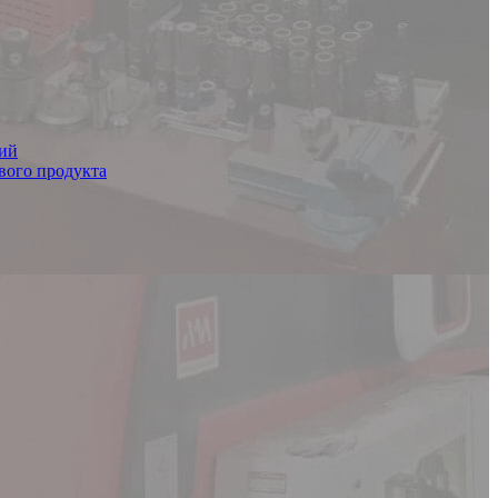
ций
вого продукта