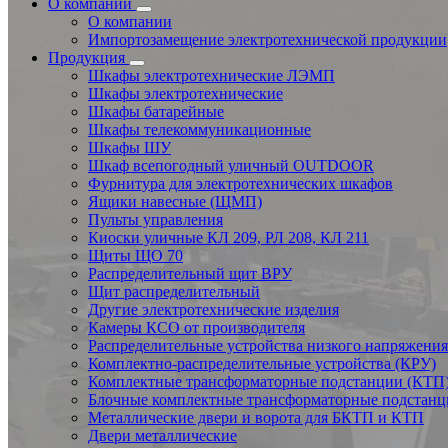
О компании
О компании
Импортозамещение электротехнической продукции
Продукция
Шкафы электротехнические ЛЭМП
Шкафы электротехнические
Шкафы батарейные
Шкафы телекоммуникационные
Шкафы ШУ
Шкаф всепогодный уличный OUTDOOR
Фурнитура для электротехнических шкафов
Ящики навесные (ЩМП)
Пульты управления
Киоски уличные КЛ 209, РЛ 208, КЛ 211
Щиты ЩО 70
Распределительный щит ВРУ
Щит распределительный
Другие электротехнические изделия
Камеры КСО от производителя
Распределительные устройства низкого напряжени
Комплектно-распределительные устройства (КРУ)
Комплектные трансформаторные подстанции (КТП
Блочные комплектные трансформаторные подстанц
Металлические двери и ворота для БКТП и КТП
Двери металлические