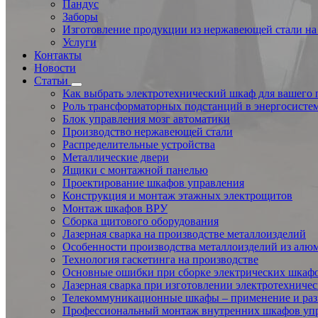
Пандус
Заборы
Изготовление продукции из нержавеющей стали на 
Услуги
Контакты
Новости
Статьи
Как выбрать электротехнический шкаф для вашего 
Роль трансформаторных подстанций в энергосисте
Блок управления мозг автоматики
Производство нержавеющей стали
Распределительные устройства
Металлические двери
Ящики с монтажной панелью
Проектирование шкафов управления
Конструкция и монтаж этажных электрощитов
Монтаж шкафов ВРУ
Сборка щитового оборудования
Лазерная сварка на производстве металлоизделий
Особенности производства металлоизделий из алю
Технология гаскетинга на производстве
Основные ошибки при сборке электрических шкаф
Лазерная сварка при изготовлении электротехниче
Телекоммуникационные шкафы – применение и ра
Профессиональный монтаж внутренних шкафов уп