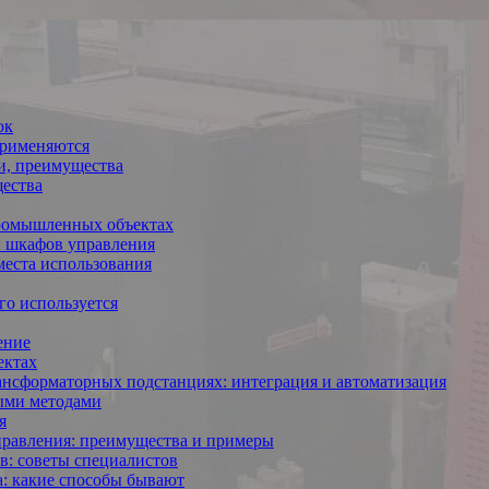
ок
применяются
и, преимущества
щества
ромышленных объектах
и шкафов управления
места использования
го используется
ение
ектах
ансформаторных подстанциях: интеграция и автоматизация
ыми методами
я
правления: преимущества и примеры
в: советы специалистов
а: какие способы бывают