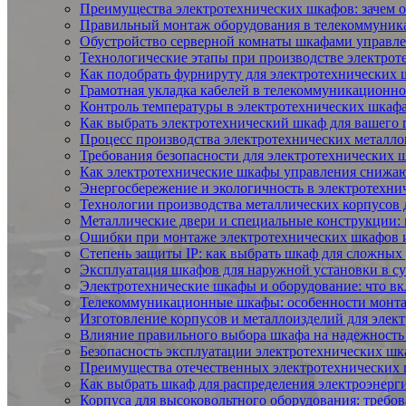
Преимущества электротехнических шкафов: зачем 
Правильный монтаж оборудования в телекоммуни
Обустройство серверной комнаты шкафами управл
Технологические этапы при производстве электро
Как подобрать фурнируту для электротехнических
Грамотная укладка кабелей в телекоммуникационн
Контроль температуры в электротехнических шкаф
Как выбрать электротехнический шкаф для вашего 
Процесс производства электротехнических металло
Требования безопасности для электротехнических 
Как электротехнические шкафы управления снижаю
Энергосбережение и экологичность в электротехни
Технологии производства металлических корпусов 
Металлические двери и специальные конструкции: 
Ошибки при монтаже электротехнических шкафов и
Степень защиты IP: как выбрать шкаф для сложных
Эксплуатация шкафов для наружной установки в с
Электротехнические шкафы и оборудование: что вк
Телекоммуникационные шкафы: особенности монта
Изготовление корпусов и металлоизделий для элек
Влияние правильного выбора шкафа на надежность
Безопасность эксплуатации электротехнических ш
Преимущества отечественных электротехнических
Как выбрать шкаф для распределения электроэнерги
Корпуса для высоковольтного оборудования: требов