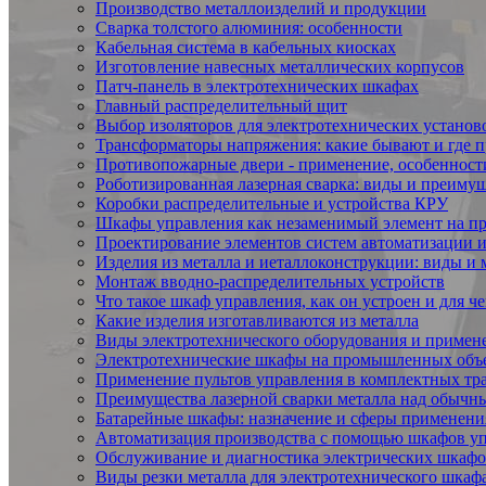
Производство металлоизделий и продукции
Сварка толстого алюминия: особенности
Кабельная система в кабельных киосках
Изготовление навесных металлических корпусов
Патч-панель в электротехнических шкафах
Главный распределительный щит
Выбор изоляторов для электротехнических установ
Трансформаторы напряжения: какие бывают и где 
Противопожарные двери - применение, особенност
Роботизированная лазерная сварка: виды и преиму
Коробки распределительные и устройства КРУ
Шкафы управления как незаменимый элемент на п
Проектирование элементов систем автоматизации 
Изделия из металла и иеталлоконструкции: виды и 
Монтаж вводно-распределительных устройств
Что такое шкаф управления, как он устроен и для че
Какие изделия изготавливаются из металла
Виды электротехнического оборудования и примен
Электротехнические шкафы на промышленных объ
Применение пультов управления в комплектных тр
Преимущества лазерной сварки металла над обычн
Батарейные шкафы: назначение и сферы применени
Автоматизация производства с помощью шкафов у
Обслуживание и диагностика электрических шкафо
Виды резки металла для электротехнического шкаф