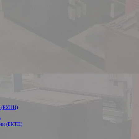
я (РУНН)
)
ии (БКТП)