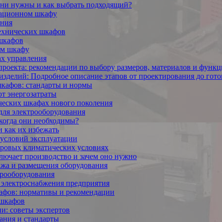
они нужны и как выбрать подходящий?
кационном шкафу
ения
технических шкафов
 шкафов
ом шкафу
ах управления
проекта: рекомендации по выбору размеров, материалов и функ
изделий: Подробное описание этапов от проектирования до гото
шкафов: стандарты и нормы
т энергозатраты
ческих шкафах нового поколения
для электрооборудования
когда они необходимы?
 как их избежать
 условий эксплуатации
уровых климатических условиях
лючает производство и зачем оно нужно
жа и размещения оборудования
трооборудования
 электроснабжения предприятия
кафов: нормативы и рекомендации
 шкафов
и: советы экспертов
ания и стандарты