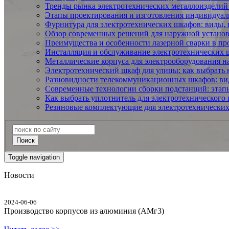
Тренды рынка электротехнических металлоизделий 
Этапы проектирования и изготовления индивидуа
Фурнитура для электротехнических шкафов: виды, 
Обзор современных решений для наружной установ
Преимущества и особенности лазерной сварки в пр
Инсталляция и обслуживание электротехнических
Металлические корпуса для электрооборудования на 
Электротехнический шкаф для улицы: как выбрать 
Разновидности телекоммуникационных шкафов: вид
Современные технологии сборки подстанций: этапы
Как выбрать уплотнитель для электротехнического 
Резиновые комплектующие для электротехнических 
Поиск
Toggle navigation
Новости
2024-06-06
Производство корпусов из алюминия (АМг3)