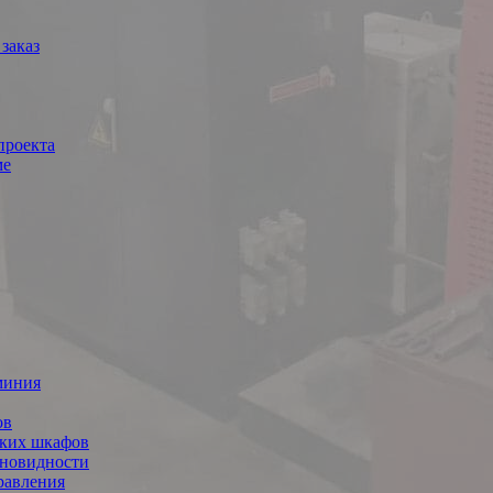
заказ
проекта
ме
миния
ов
ских шкафов
зновидности
равления